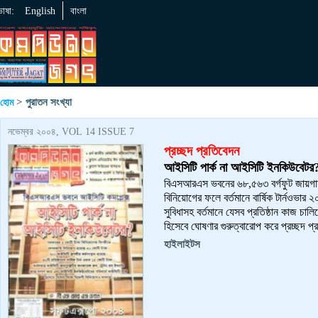
ভাষা:
English
বাংলা
> পুরাতন সংখ্যা
হোম
নভেম্বর ২০০৪, VOL 14 ISSUE 7
প্রচ্ছদ প্রতিবেদন
আইসিটি পার্ক না আইসিটি ইনকিউবেটর
বিএসআরএস ভবনের ৬৮,৫৬৩ বর্গফুট জায়গা
বিনিয়োগের ফলে বর্তমানে বার্ষিক টার্নওভার
সুবিধাসহ বর্তমানে যেসব প্রতিষ্ঠান কাজ চ
হিসেবে ঘোষণার গুরুত্বারোপ করে প্রচ্ছদ 
হাইলাইটস