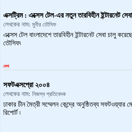
এক্সট্রিম : এক্সেস টেল-এর নতুন তারবিহীন ইন্টারনেট সেব
লেখকের নাম:
মুনীর তৌসিফ
এক্সেস টেল বাংলাদেশে তারবিহীন ইন্টারনেট সেবা চালু করেছে
তৌসিফ৷
মেলা
সফটএক্সপ্রো ২০০৪
লেখকের নাম:
নিজস্ব প্রতিবেদক
ঢাকার চীন মৈত্রী সম্মেলন কেন্দ্রে অনুষ্ঠিতব্য সফটওয়্যার
রিপোর্ট ৷