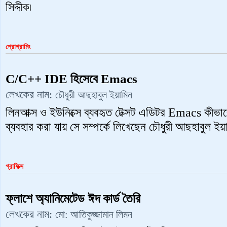
সিদ্দীক৷
প্রোগ্রামিং
C/C++ IDE হিসেবে Emacs
লেখকের নাম:
চৌধুরী আছহাবুল ইয়ামিন
লিনআক্স ও ইউনিক্সে ব্যবহৃত টেক্সট এডিটর Emacs ক
ব্যবহার করা যায় সে সম্পর্কে লিখেছেন চৌধুরী আছহাবুল ইয়া
গ্রাফিক্স
ফ্লাশে অ্যানিমেটেড ঈদ কার্ড তৈরি
লেখকের নাম:
মো: আতিকুজ্জামান লিমন