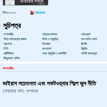
হিটস্:২২৭০৮
ডাউনলোড
সুচিপত্র
সম্পাদকীয়
পাঠকের মতামত
নেটওয়ার্ক
বিশ্ব সফটওয়্যার বাজার
শিক্ষা ও প্রযুক্তি
অন-লাইন কোর্স
প্রসেসর
লিনআক্স
রির্পোট
পি সি
বাংলাদেশ
প্রিন্টার
মাল্টিমিডিয়া
তথ্য প্রযুক্তি ও রাজনীতি
আইটি কনফারেন্স
ভিজ্যুয়াল বেসিক
সম্পাদকীয়
ভাইরাস সচেতনতা এবং সফটওয়্যার শিল্পে ভুল নীতি
লেখকের নাম:
সম্পাদক