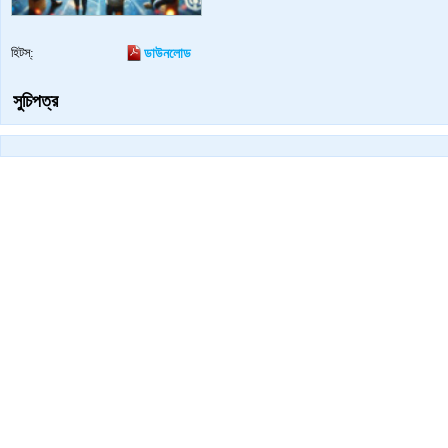
হিটস্:
ডাউনলোড
সুচিপত্র