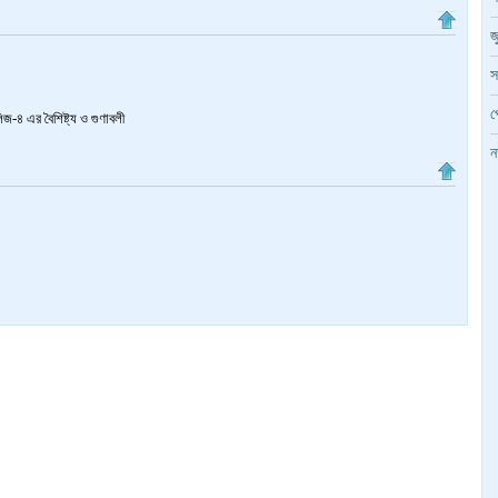
জ
স
প
-৪ এর বৈশিষ্ট্য ও গুণাবলী
ন