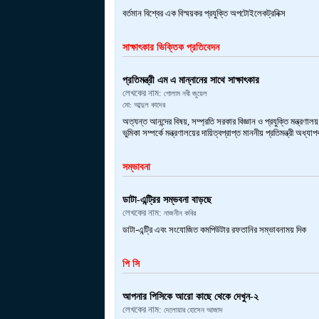
বর্তমান বিশ্বের এক বিস্ময়কর প্রযুক্তি অপটোইলেকট্রনিক্স
সাক্ষাৎকার ভিক্তিক প্রতিবেদন
প্রতিমন্ত্রী এম এ মান্নানের সাথে সাক্ষাৎকার
লেখকের নাম:
গোলাম নবী জুয়েল
মো: আব্দুল কাদের
অত্যন্ত আনন্দের বিষয়, সম্প্রতি সরকার বিজ্ঞান ও প্রযুক্তি মন্ত্র
ভুমিকা সম্পর্কে মন্ত্রণালয়ের দায়িত্বপ্রাপ্ত মাননীয় প্রতিমন্ত্রী অধ
সম্ভাবনা
ডাটা-এন্ট্রির সম্ভবনা বাড়ছে
লেখকের নাম:
নাজনীন কবির
ডাটা-এন্ট্রি এবং সংযোজিত কমপিউটার রফতানির সম্ভাবনাময় দিক
পি সি
আপনার পিসিকে আরো কাছে থেকে দেখুন-২
লেখকের নাম:
দেলোয়ার হোসেন আজাদ