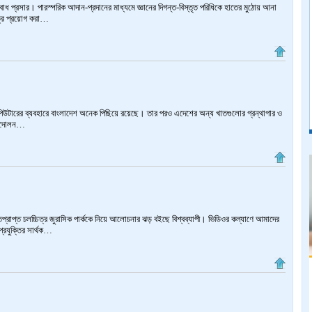
বাধ প্রসার। পারস্পরিক আদান-প্রদানের মাধ্যমে জ্ঞানের দিগন্ত-বিস্তৃত পরিধিকে হাতের মুঠোয় আনা
ত্রে প্রয়োগ করা…
 কমপিউটারের ব্যবহারে বাংলাদেশ অনেক পিছিয়ে রয়েছে। তার পরও এদেশের অন্য খাতগুলোর গ্রন্থাগার ও
আন্দোলন…
ুক্তিপ্রাপ্ত চলচ্চিত্র জুরাসিক পার্ককে নিয়ে আলোচনার ঝড় বইছে বিশ্বব্যাপী। ভিডিওর কল্যাণে আমাদের
রযুক্তির সার্থক…