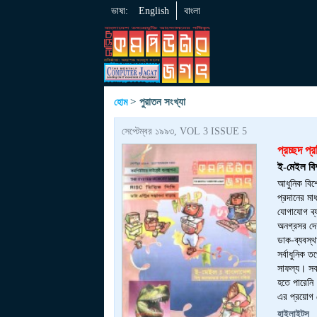
ভাষা:
English
বাংলা
> পুরাতন সংখ্যা
হোম
সেপ্টেম্বর ১৯৯৩, VOL 3 ISSUE 5
প্রচ্ছদ প্
ই-মেইল বিশ্
আধুনিক বিশ
প্রদানের মা
যোগাযোগ ব্য
অনগ্রসর দেশ
ডাক-ব্যবস্থ
সর্বাধুনিক 
সাফল্য। সব
হতে পারেনি।
এর প্রয়োগ
হাইলাইটস