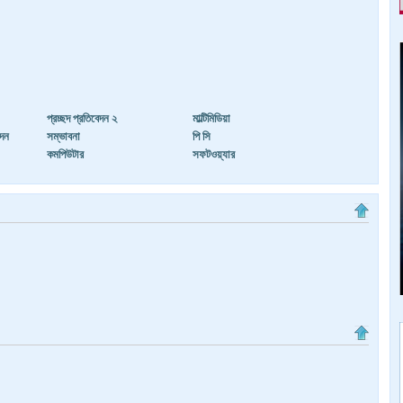
প্রচ্ছদ প্রতিবেদন ২
মাল্টিমিডিয়া
েদন
সম্ভাবনা
পি সি
কমপিউটার
সফটওয়্যার