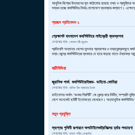
আধুনিক বিশ্বের উন্নয়নের মূল কাঠামোয় রয়েছে তথ্য ও প্রযুক্তির অ
সম্ভব হচ্ছে কমপিউটার নির্ভর যোগাযোগ ব্যবস্থার কল্যাণে। এক্ষে
প্রচ্ছদ প্রতিবেদন ২
প্রেক্ষাপট বাংলাদেশ কমপিউটারে লাইব্রেরী ব্যবস্থপনা
লেখকের নাম:
গোলাম নবী জুয়েল
প্রতিবেশি অন্যান্য দেশের তুলনায় গ্রন্থাগার ও তথ্যকেন্দ্রসমুহে
তথ্য কেন্দ্রে কমপিউটারের ব্যবহার যে হারে বাড়ছে তাতে ঐক্যবদ্ধ 
মাল্টিমিডিয়া
জুরাসিক পার্ক: কমপিউটারাইজড- ডাইনো-ফোবিয়া
লেখকের নাম:
হানিফ বিন আজহার ইকো
ডাইনোসর অর্থাৎ ‘ভংকর গিরগিটি’ কে কেন্দ্র করে নির্মিত, সম্প্রতি ম
দেশে অনেকেই ছবিটি ইতোমধ্যে দেখেছেন। অত্যাধুনিক কমপিউটার প্
নতুন প্রযুক্তি
স্বপ্নের পৃথিবী রূপায়নে অপটোইলেকট্রনিক্সের দুর্বার পদচারণা
লেখকের নাম:
হাসান শহীদ ফেরদৌস