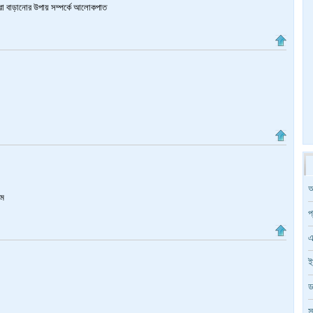
 আরো বাড়ানোর উপায় সম্পর্কে আলোকপাত
আ
াম
প
এ
ই
ড
স