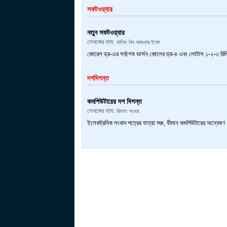
সফটওয়্যার
নতুন সফটওয়্যার
লেখকের নাম:
হানিফ বিন আজহার ইকো
কোরেল ড্র-এর সর্বশেষ ভার্সন কোলের ড্র-৪ এবং লোটাস ১-২-৩ রিলিজ
দশদিগন্ত
কমপিউটারের দশ দিগন্ত
লেখকের নাম:
রিফাত গওহর
ইলেকট্রনিক সংবাদ পত্রের যাত্রা শুরু, ধীমান কমপিউটারের অন্বেষণ