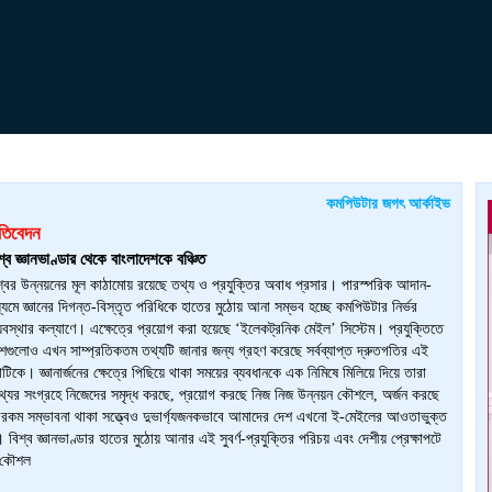
কমপিউটার জগৎ আর্কাইভ
রতিবেদন
ব জ্ঞানভাণ্ডার থেকে বাংলাদেশকে বঞ্চিত
্বের উন্নয়নের মূল কাঠামোয় রয়েছে তথ্য ও প্রযুক্তির অবাধ প্রসার। পারস্পরিক আদান-
ধ্যমে জ্ঞানের দিগন্ত-বিস্তৃত পরিধিকে হাতের মুঠোয় আনা সম্ভব হচ্ছে কমপিউটার নির্ভর
বস্থার কল্যাণে। এক্ষেত্রে প্রয়োগ করা হয়েছে ‘ইলেকট্রনিক মেইল’ সিস্টেম। প্রযুক্তিতে
গুলোও এখন সাম্প্রতিকতম তথ্যটি জানার জন্য গ্রহণ করেছে সর্বব্যাপ্ত দ্রুতগতির এই
াটিকে। জ্ঞানার্জনের ক্ষেত্রে পিছিয়ে থাকা সময়ের ব্যবধানকে এক নিমিষে মিলিয়ে দিয়ে তারা
তথ্যের সংগ্রহে নিজেদের সমৃদ্ধ করছে, প্রয়োগ করছে নিজ নিজ উন্নয়ন কৌশলে, অর্জন করছে
রকম সম্ভাবনা থাকা সত্ত্বেও দুভার্গ্যজনকভাবে আমাদের দেশ এখনো ই-মেইলের আওতাভুক্ত
 বিশ্ব জ্ঞানভাণ্ডার হাতের মুঠোয় আনার এই সুবর্ণ-প্রযুক্তির পরিচয় এবং দেশীয় প্রেক্ষাপটে
 কৌশল