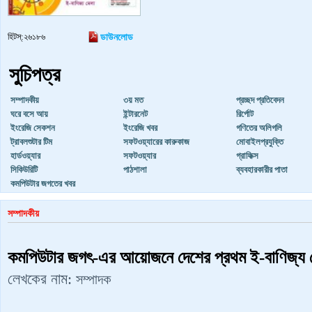
হিটস্:২৬১৮৬
ডাউনলোড
সুচিপত্র
সম্পাদকীয়
৩য় মত
প্রচ্ছদ প্রতিবেদন
ঘরে বসে ‍আয়
ইন্টারনেট
রির্পোট
ইংরেজি সেকশন
ইংরেজি খবর
গণিতের অলিগলি
ট্রাবলশুটার টিম
সফটওয়্যারের কারুকাজ
মোবাইলপ্রযুক্তি
হার্ডওয়্যার
সফটওয়্যার
গ্রাফিক্স
সিকিউরিটি
পাঠশালা
ব্যবহারকারীর পাতা
কমপিউটার জগতের খবর
সম্পাদকীয়
কমপিউটার জগৎ-এর আয়োজনে দেশের প্রথম ই-বাণিজ্য 
লেখকের নাম:
সম্পাদক