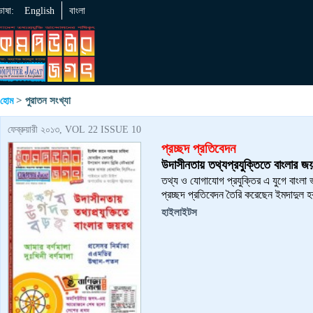
ভাষা:
English
বাংলা
> পুরাতন সংখ্যা
হোম
ফেব্রুয়ারী ২০১৩, VOL 22 ISSUE 10
প্রচ্ছদ প্রতিবেদন
উদাসীনতায় তথ্যপ্রযুক্তিতে বাংলার জ
তথ্য ও যোগাযোগ প্রযুক্তির এ যুগে বাংলা
প্রচ্ছদ প্রতিবেদন তৈরি করেছেন ইমদাদুল
হাইলাইটস