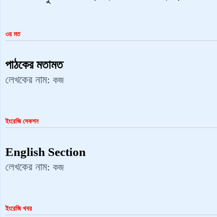
৩য় মত
পাঠকের মতামত
লেখকের নাম:
কজ
ইংরেজি সেকশন
English Section
লেখকের নাম:
কজ
ইংরেজি খবর