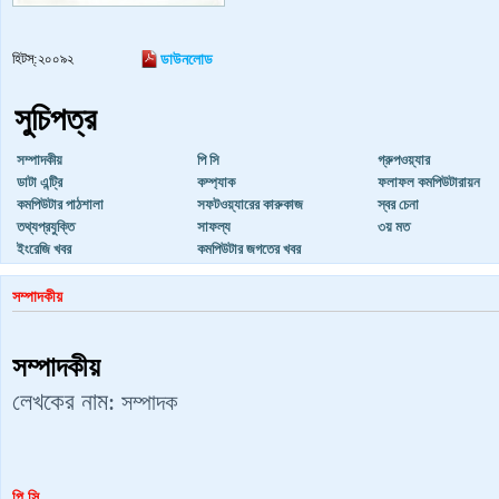
হিটস্:২০০৯২
ডাউনলোড
সুচিপত্র
সম্পাদকীয়
পি সি
গ্রুপওয়্যার
ডাটা এন্ট্রি
কম্প্যাক
ফলাফল কমপিউটারায়ন
কমপিউটার পাঠশালা
সফটওয়্যারের কারুকাজ
স্বর চেনা
তথ্যপ্রযুক্তি
সাফল্য
৩য় মত
ইংরেজি খবর
কমপিউটার জগতের খবর
সম্পাদকীয়
সম্পাদকীয়
লেখকের নাম:
সম্পাদক
পি সি