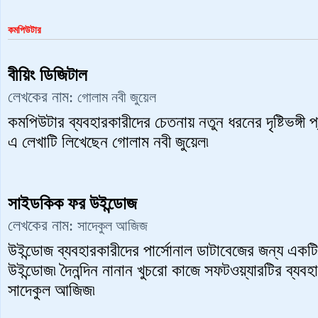
কমপিউটার
বীয়িং ডিজিটাল
লেখকের নাম:
গোলাম নবী জুয়েল
কমপিউটার ব্যবহারকারীদের চেতনায় নতুন ধরনের দৃষ্টিভঙ্গী
এ লেখাটি লিখেছেন গোলাম নবী জুয়েল৷
সাইডকিক ফর উইন্ডোজ
লেখকের নাম:
সাদেকুল আজিজ
উইন্ডোজ ব্যবহারকারীদের পার্সোনাল ডাটাবেজের জন্য এ
উইন্ডোজ৷ দৈনন্দিন নানান খুচরো কাজে সফটওয়্যারটির ব্যব
সাদেকুল আজিজ৷