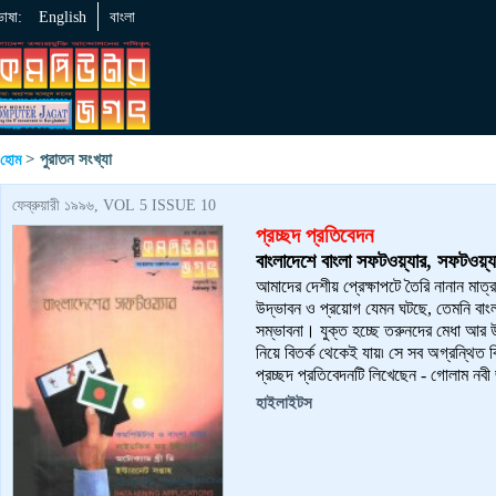
ভাষা:
English
বাংলা
> পুরাতন সংখ্যা
হোম
ফেব্রুয়ারী ১৯৯৬, VOL 5 ISSUE 10
প্রচ্ছদ প্রতিবেদন
বাংলাদেশে বাংলা সফটওয়্যার, সফটওয়্যা
আমাদের দেশীয় প্রেক্ষাপটে তৈরি নানান মাত্র
উদ্ভাবন ও প্রয়োগ যেমন ঘটছে, তেমনি বাংলা
সম্ভাবনা। যুক্ত হচ্ছে তরুনদের মেধা আর উদ্
নিয়ে বিতর্ক থেকেই যায়৷ সে সব অগ্রন্থিত ব
প্রচ্ছদ প্রতিবেদনটি লিখেছেন - গোলাম নবী 
হাইলাইটস