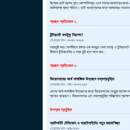
বিশ্বের ছোট বড়সহ বৃহৎ কোম্পানিসমূহ এখন তাদের ব্যবসায়ের জন্য ন
অবিশ্বাস্য দ্রুত গতিতে। তাই অন্যান্যদের মতো আমাদেরও সচেত
প্রচ্ছদ প্রতিবেদন ২
ইন্টারনেট কতটুকু নিরাপদ?
লেখকের নাম:
শাফকাত আহমেদ
তথ্যচুরি আর গোপনীয়তা রক্ষার এক অদ্ভুত খেলা চলছে এ ইন্টারনেটে।
কিভাবে ইন্টারনেটের এ তথ্য চুরি হতে পারে আর…
প্রচ্ছদ প্রতিবেদন ৩
ভিয়েতনামের আর্থ সামাজিক উন্নয়নে তথ্যপ্রযুক্তি
লেখকের নাম:
শামীম আখতার তুষার
দেশের আর্থ-সামাজিক উন্নয়নের জন্য ভিয়েতনামের নেতৃবৃন্দ ব্যাপক সংস
প্রণয়ন করেছেন। ভিয়েতনামের এই তথ্যপ্রযুক্তি পরিকল্পনার প্রক্
উপগ্রহ প্রযুক্তি
স্যাটলাইট টেলিফোন ও স্যাটেলাইটের নতুন মহাবাণিজ্য
লেখকের নাম:
আবীর হাসান