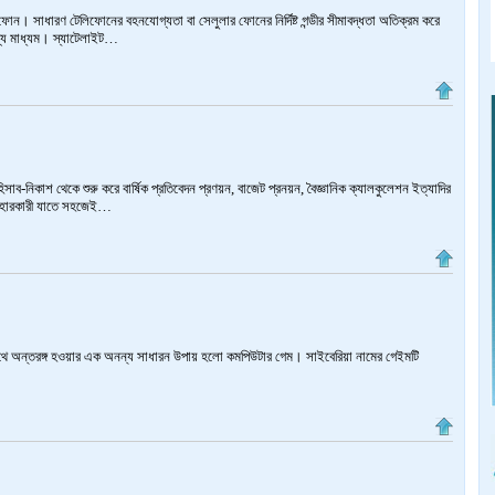
োন। সাধারণ টেলিফোনের বহনযোগ্যতা বা সেলুলার ফোনের নির্দিষ্ট গন্ডীর সীমাবদ্ধতা অতিক্রম করে
োগ্য মাধ্যম। স্যাটেলাইট…
াব-নিকাশ থেকে শুরু করে বার্ষিক প্রতিবেদন প্রণয়ন, বাজেট প্রনয়ন, বৈজ্ঞানিক ক্যালকুলেশন ইত্যাদির
বহারকারী যাতে সহজেই…
সাথে অন্তরঙ্গ হওয়ার এক অনন্য সাধারন উপায় হলো কমপিউটার গেম। সাইবেরিয়া নামের গেইমটি