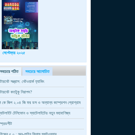
সেপ্টেম্বর ২০২৫
সবচেয়ে পঠিত
সবচেয়ে আলোচিত
ন্টারনেট সন্ত্রাস: নেটওয়ার্ক হ্যাকিং
ন্টারনেট কতটুকু নিরাপদ?
ি কে জিপ ২.০৪ জি ফর ডস ও অন্যান্য কম্প্রেশন প্রোগ্রাম
্যাটলাইট টেলিফোন ও স্যাটেলাইটের নতুন মহাবাণিজ্য
্প্রেডশীট
ুইকেন ৫.০ : অন-লাইন ফিনান্স সফটওয়্যার