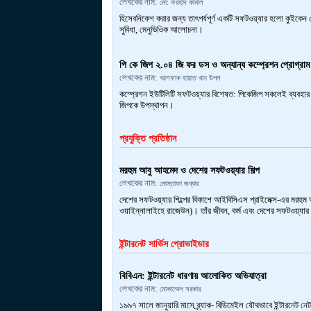
লেখকের নাম:
মো: ফরহাদ কামাল
হিসেবনিকেশ করার জন্য তাৎপর্যপূর্ণ একটি সফটওয়্যার হলো কুইকেন
সুবিধা, মেনুভিওিক আলোচনা।
পি কে জিপ ২.০৪ জি ফর ডস ও অন্যান্য কম্প্রেশন প্রোগ্রাম
লেখকের নাম:
আশফাক হায়াত খান উপল
কম্প্রেশন ইউটিলিটি সফটওয়্যার বিশেষত: পিকেজিপ সকলেই ব্যবহার 
জিপকে উপস্থাপন।
প্রযুক্তি প্রতিষ্ঠান
মরহুম আবু আহমেদ ও দেশের সফটওয়্যার শিল্প
লেখকের নাম:
মোস্তাফা জব্বার
দেশের সফটওয়্যার শিল্পের বিকাশে আইবিসিএস প্রাইমেক্স-এর মরহুম
ওয়াইন্নালাইহে রাজেউন)। তাঁর জীবন, কর্ম এবং দেশের সফটওয়্যার 
ইন্টারনেট সার্ভিস প্রোভাইডার
বিবিএন: ইন্টারনেট ধারণায় আলোকিত অভিযাত্রা
লেখকের নাম:
মোকাম্মেল সরকার
১৯৯৭ সালে জানুয়ারি মাসে ব্র্যাক- বিডিমেইল যৌথভাবে ইন্টারনেট নেটও