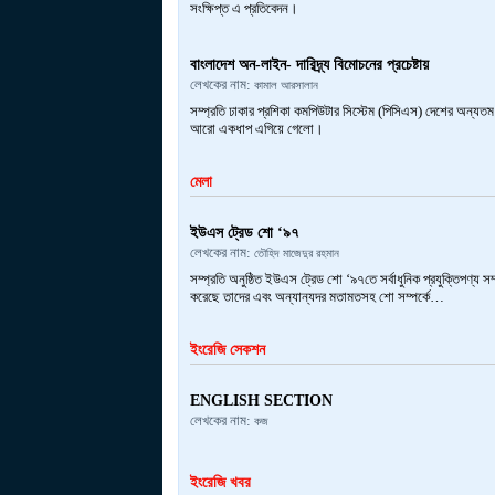
সংক্ষিপ্ত এ প্রতিবেদন।
বাংলাদেশ অন-লাইন- দারিদ্র্য বিমোচনের প্রচেষ্টায়
লেখকের নাম:
কামাল আরসালান
সম্প্রতি ঢাকার প্রশিকা কমপিউটার সিস্টেম (পিসিএস) দেশের অন্যতম 
আরো একধাপ এগিয়ে গেলো।
মেলা
ইউএস ট্রেড শো ‘৯৭
লেখকের নাম:
তৌহিদ মাজেদুর রহমান
সম্প্রতি অনুষ্ঠিত ইউএস ট্রেড শো ‘৯৭তে সর্বাধুনিক প্রযুক্তিপণ্য 
করেছে তাদের এবং অন্যান্যদর মতামতসহ শো সম্পর্কে…
ইংরেজি সেকশন
ENGLISH SECTION
লেখকের নাম:
কজ
ইংরেজি খবর