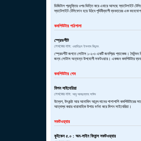
ডিজিটাল প্রযুক্তির ওপর ভিত্তি করে এবারে আসছে স্যাটেলাইট টেলিফ
স্যাটেলাইট টেলিফোন হয়ে ‍উঠবে পৃথিবীব্যাপী ব্যবহারের ‍এক বহনয
কমপিউটার পাঠশালা
স্প্রেডশীট
লেখকের নাম:
ওয়াহিদুল ইসলাম বিদ্যুৎ
স্প্রেডশীট জগতে লোটাস ১-২-৩ একটি জনপ্রিয় প্যাকেজ। দৈনিন্দন হিস
জন্য লোটাস অত্যন্ত উপযোগী সফটওয়ার। একজন কমপিউটার ব্য
কমপিউটার গেম
মিশন সাইবেরিয়া
লেখকের নাম:
আবু আবদুল্লাহ সাঈদ
উদ্বেগ, উৎকন্ঠা আর আনাবিল আনন্দ দানের পাশাপাশি কমপিউটারের 
আত্বস্থ করার ধারাবাহিক উপায় বর্ণনা করে মিশন সাইবেরিয়া।
সফটওয়্যার
কুইকেন ৫.০ : অন-লাইন ফিনান্স সফটওয়্যার