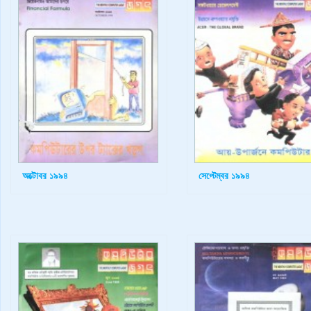
অক্টোবর ১৯৯৪
সেপ্টেম্বর ১৯৯৪