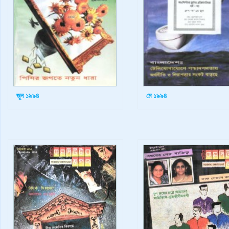
জুন ১৯৯৪
মে ১৯৯৪