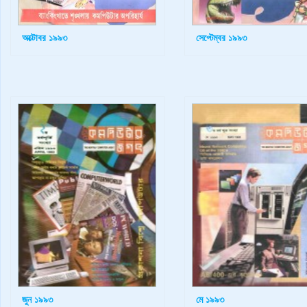
অক্টোবর ১৯৯৩
সেপ্টেম্বর ১৯৯৩
জুন ১৯৯৩
মে ১৯৯৩