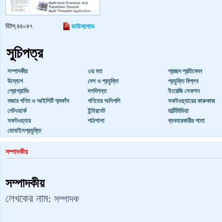
হিটস্:৪৪০৪৭
ডাউনলোড
সুচিপত্র
সম্পাদকীয়
৩য় মত
প্রচ্ছদ প্রতিবেদন
উদ্যোগ
দেশ ও প্রযুক্তি
প্রযুক্তি বিপ্লব
প্রোগ্রামিং
দশদিগন্ত
ইংরেজি সেকশন
মজার গণিত ও আইসিটি শব্দফাঁদ
গণিতের অলিগলি
সফটওয়্যারের কারুকাজ
নেটওয়ার্ক
ইন্টারনেট
মাল্টিমিডিয়া
সফটওয়্যার
পাঠশালা
ব্যবহারকারীর পাতা
মোবাইলপ্রযুক্তি
সম্পাদকীয়
সম্পাদকীয়
লেখকের নাম:
সম্পাদক