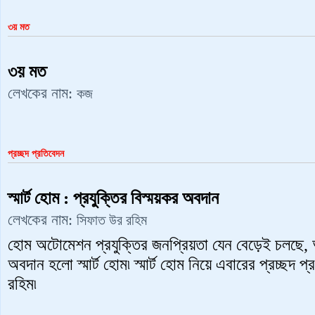
৩য় মত
৩য় মত
লেখকের নাম:
কজ
প্রচ্ছদ প্রতিবেদন
স্মার্ট হোম : প্রযুক্তির বিস্ময়কর অবদান
লেখকের নাম:
সিফাত উর রহিম
হোম অটোমেশন প্রযুক্তির জনপ্রিয়তা যেন বেড়েই চলছে, আর
অবদান হলো স্মার্ট হোম৷ স্মার্ট হোম নিয়ে এবারের প্রচ্ছদ
রহিম৷