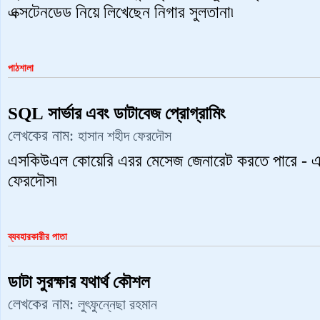
এক্সটেনডেড নিয়ে লিখেছেন নিগার সুলতানা৷
পাঠশালা
SQL সার্ভার এবং ডাটাবেজ প্রোগ্রামিং
লেখকের নাম:
হাসান শহীদ ফেরদৌস
এসকিউএল কোয়েরি এরর মেসেজ জেনারেট করতে পারে - এ স
ফেরদৌস৷
ব্যবহারকারীর পাতা
ডাটা সুরক্ষার যথার্থ কৌশল
লেখকের নাম:
লুৎফুন্নেছা রহমান