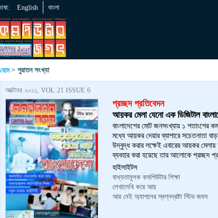
ভাষা:
English
বাংলা
> পুরাতন সংখ্যা
হোম
অক্টোবর ২০১১, VOL 21 ISSUE 6
প্রচ্ছদ প্রতিবেদন
আয়কর মেলা যেনো এক ডিজিটাল বাংলা
বাংলাদেশের মোট জনসংখ্যায় ১ শতাংশের ক
মধ্যে আয়কর দেয়ার ব্যাপারে সচেতনাতা বা
উদ্বুদ্ধ করার লক্ষেই এবারের আয়কর মেলায় 
ব্যবহার করা হয়েছে তার আলোকে প্রচ্ছদ প
হাইলাইটস
বাধ্যতামূলক কমপিউটার শিক্ষা
লেখালেখি করে আয়
আর নেই অ্যাপলের স্বপ্নদ্রষ্টা স্টিভ জবস