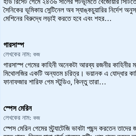
হার্ড রিসেট গেমে ২৪৩৬ সালের পটভূমিতে বেজোয়ার সিটিতে
সৈনিকের ভূমিকায় সেন্টিনেল অব স্যাঙ্কচুয়ারির নির্দেশ অন
মেশিনের বিরুদ্ধে লড়াই করতে হবে এবং শহর…
গারসাস্প
লেখকের নাম:
কজ
গারসাস্প গেমের কাহিনী অনেকটা আরব্য রজনীর কাহিনীর 
মিথোলজির একটি অন্যতম চরিত্র। ভয়ানক এ যোদ্ধার কাহি
ফানাফজার শারিফ গেম স্টুডিও, কিন্তু তারা…
স্পেস মেরিন
লেখকের নাম:
কজ
স্পেস মেরিন গেমের স্ট্র্যাটেজি ভাবটা পছন্দ করতেন তাদের 