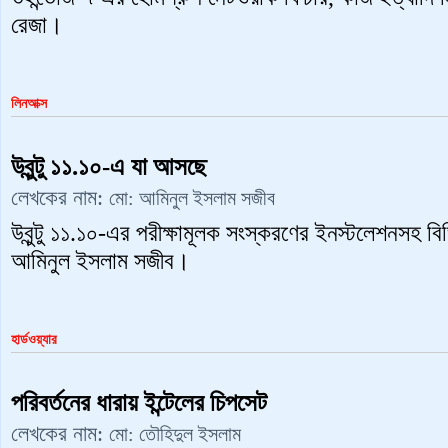
রেজা।
লিনআক্স
উবুন্টু ১১.১০-এ যা আসছে
লেখকের নাম:
মো: আমিনুল ইসলাম সজীব
উবুন্টু ১১.১০-এর পরীক্ষামূলক সংস্করণের ইনস্টলেশনসহ ব
আমিনুল ইসলাম সজীব।
হার্ডওয়্যার
পরিবর্তনের ধারায় ইন্টেলের চিপসেট
লেখকের নাম:
মো: তৌহিদুল ইসলাম