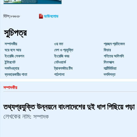
হিটস্:৮৬৬২৮
ডাউনলোড
সুচিপত্র
সম্পাদকীয়
৩য় মত
প্রচ্ছদ প্রতিবেদন
ঘরে বসে ‍আয়
দেশ ও প্রযুক্তি
ফিচার
ইংরেজি সেকশন
ইংরেজি খবর
গণিতের অলিগলি
ইন্টারনেট
নেটওয়ার্ক
লিনআক্স
সফটওয়্যার
ট্রাবলশুটার টিম
মাল্টিমিডিয়া
ব্যবহারকারীর পাতা
পাঠশালা
দশদিগন্ত
সম্পাদকীয়
তথ্যপ্রযুক্তি উন্নয়নে বাংলাদেশের দুই ধাপ পিছিয়ে পড়া
লেখকের নাম:
সম্পাদক