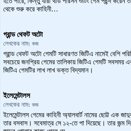
হতে পারে, কিন্তু যারা থার্ড পারসন শুটিং গেম পছন্দ করে
থেকে শুরু করে কাহিনী…
গ্রান্ড থেফট অটো
লেখকের নাম:
কজ
গ্রান্ড থেফট অটো গেমটি সাধারণত জিটিএ নামেই বেশি পর
সবচেয়ে জনপ্রিয় গেমের তালিকায় জিটিএ গেমটি সবসময় এক
জিটিএ গেমটির লাখ লাখ ভক্ত বিদ্যমান।
ইলেমেন্টালস
লেখকের নাম:
কজ
ইলেমেন্টালস গেমের কাহিনী অ্যালবার্ট নামের ছোট্ট এক 
তার বসবাস। সবেমাত্র সে ১২-তে পা দিয়েছে। তার জন্ম দিন