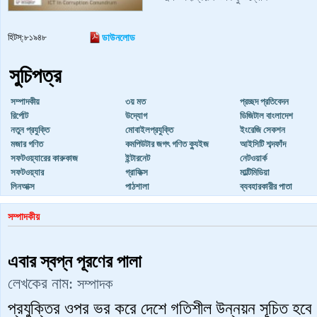
হিটস্:৮১৯৪৮
ডাউনলোড
সুচিপত্র
সম্পাদকীয়
৩য় মত
প্রচ্ছদ প্রতিবেদন
রির্পোট
উদ্যোগ
ডিজিটাল বাংলাদেশ
নতুন প্রযুক্তি
মোবাইলপ্রযুক্তি
ইংরেজি সেকশন
মজার গণিত
কমপিউটার জগৎ গণিত ক্যুইজ
আইসিটি শব্দফাঁদ
সফটওয়্যারের কারুকাজ
ইন্টারনেট
নেটওয়ার্ক
সফটওয়্যার
গ্রাফিক্স
মাল্টিমিডিয়া
লিনআক্স
পাঠশালা
ব্যবহারকারীর পাতা
সম্পাদকীয়
এবার স্বপ্ন পূরণের পালা
লেখকের নাম:
সম্পাদক
প্রযুক্তির ওপর ভর করে দেশে গতিশীল উন্নয়ন সূচিত হবে