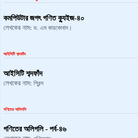
কমপিউটার জগৎ গণিত ক্যুইজ-৪০
লেখকের নাম:
ড. এম কায়কোবাদ।
আইসিটি শব্দফাঁদ
আইসিটি শব্দফাঁদ
লেখকের নাম:
প্রিন্স
গণিতের অলিগলি
গণিতের অলিগলি - পর্ব-৪৬