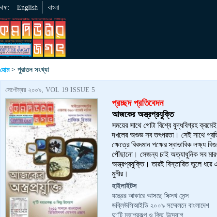
ভাষা:
English
বাংলা
> পুরাতন সংখ্যা
হোম
সেপ্টেম্বর ২০০৯, VOL 19 ISSUE 5
প্রচ্ছদ প্রতিবেদন
আজকের অস্ত্রপ্রযুক্তি
সময়ের সাথে গোটা বিশ্বে যুদ্ধবিগ্রহ ক্র
দখলের অশুভ সব তৎপরতা। সেই সাথে প্র
ক্ষেত্রে বিবদমান পক্ষের স্বাভাবিক লক্ষ্য বি
পৌঁছানো। সেজন্য চাই অত্যাধুনিক সব মা
অস্ত্রপ্রযুক্তি। তারই বিস্তারিত তুলে ধরে
মুনীর।
হাইলাইটস
যন্ত্রের আকারে আসছে সিক্সথ সেন্স
ডব্লিউসিআইডি ২০০৯ সম্মেলনে বাংলাদেশ
দু’টি মহাপ্রকল্প ও কিছু উদ্যোগ