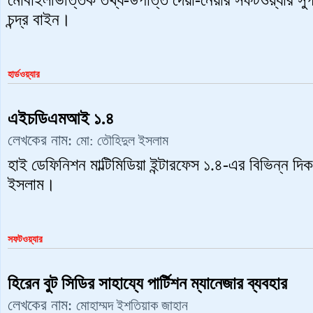
মোবাইলভিত্তিক তথ্য-উপাত্ত দেয়া-নেয়ার সফটওয়্যার সু
চন্দ্র বাইন।
হার্ডওয়্যার
এইচডিএমআই ১.৪
লেখকের নাম:
মো: তৌহিদুল ইসলাম
হাই ডেফিনিশন মাল্টিমিডিয়া ইন্টারফেস ১.৪-এর বিভিন্ন দ
ইসলাম।
সফটওয়্যার
হিরেন বুট সিডির সাহায্যে পার্টিশন ম্যানেজার ব্যবহার
লেখকের নাম:
মোহাম্মদ ইশতিয়াক জাহান