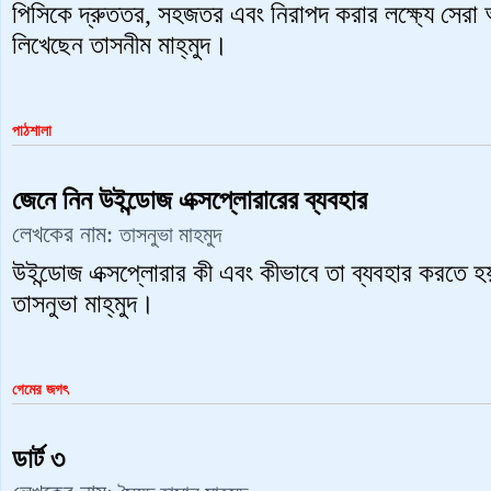
পিসিকে দ্রুততর, সহজতর এবং নিরাপদ করার লক্ষ্যে সেরা
লিখেছেন তাসনীম মাহ্‌মুদ।
পাঠশালা
জেনে নিন উইন্ডোজ এক্সপ্লোরারের ব্যবহার
লেখকের নাম:
তাসনুভা মাহমুদ
উইন্ডোজ এক্সপ্লোরার কী এবং কীভাবে তা ব্যবহার করতে হয়
তাসনুভা মাহ্‌মুদ।
গেমের জগৎ
ডার্ট ৩