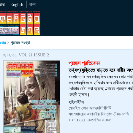
ভাষা:
English
বাংলা
> পুরাতন সংখ্যা
হোম
জুন ২০১১, VOL 21 ISSUE 2
প্রচ্ছদ প্রতিবেদন
তথ্যপ্রযুক্তিতে বাড়াতে হবে নারীর অং
বাংলাদেশের তথ্যপ্রযুক্তি ক্ষেত্রে কোন প
তথ্যপ্রযুক্তিকে হাতিয়ার করে নারীসমাজের 
খোঁজার চেষ্টা করা হয়েছে এবারের প্রচ্ছদ
মেহদী হাসান।
হাইলাইটস
মোবাইল ফোন অ্যাক্সেসিবিলিটি
স্যামসাংয়ের অভাবনীয় ডিসপ্লে টেকনোলজি
ধারণার চেয়ে দ্রুতগতির রদবদল