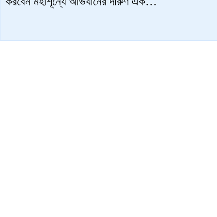
করবেন মহাশূন্যে অভিযানের দারুণ এক…