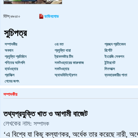
হিটস্:৬৯২৫০
ডাউনলোড
সুচিপত্র
সম্পাদকীয়
৩য় মত
প্রচ্ছদ প্রতিবেদন
অবদান
প্রযুক্তি ধারা
রির্পোট
প্রযুক্তি প্রতিষ্ঠান
ট্রাবলশুটার টিম
ইংরেজি সেকশন
গণিতের অলিগলি
সফটওয়্যারের কারুকাজ
ইন্টারনেট
হার্ডওয়্যার
সফটওয়্যার
লিনআক্স
গ্রাফিক্স
অ্যাডমিনিস্ট্রেশন
ব্যবহারকারীর পাতা
গেমের জগৎ
সম্পাদকীয়
তথ্যপ্রযু্ক্তি খাত ও আগামী বাজেট
লেখকের নাম:
সম্পাদক
‘এ বিশ্বে যা কিছু কল্যাণকর, অর্ধেক তার করেছে নারী, অর