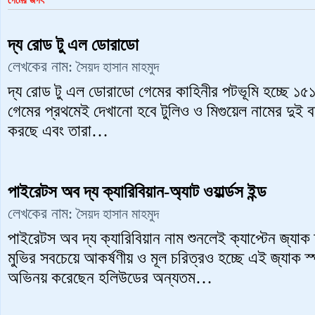
গেমের জগৎ
দ্য রোড টু এল ডোরাডো
লেখকের নাম:
সৈয়দ হাসান মাহমুদ
দ্য রোড টু এল ডোরাডো গেমের কাহিনীর পটভূমি হচ্ছে ১
গেমের প্রথমেই দেখানো হবে টুলিও ও মিগুয়েল নামের দুই বন
করছে এবং তারা…
পাইরেটস অব দ্য ক্যারিবিয়ান-অ্যাট ওয়ার্ল্ডস ইন্ড
লেখকের নাম:
সৈয়দ হাসান মাহমুদ
পাইরেটস অব দ্য ক্যারিবিয়ান নাম শুনলেই ক্যাপ্টেন জ্য
মুভির সবচেয়ে আকর্ষণীয় ও মূল চরিত্রও হচ্ছে এই জ্যাক 
অভিনয় করেছেন হলিউডের অন্যতম…