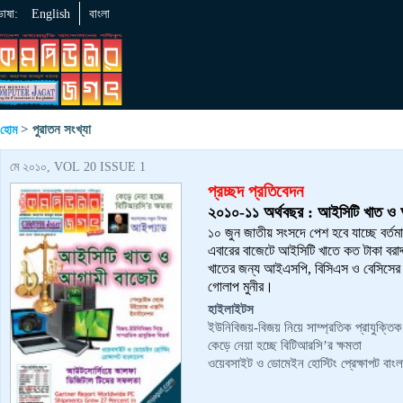
ভাষা:
English
বাংলা
> পুরাতন সংখ্যা
হোম
মে ২০১০, VOL 20 ISSUE 1
প্রচ্ছদ প্রতিবেদন
২০১০-১১ অর্থবছর : আইসিটি খাত ও 
১০ জুন জাতীয় সংসদে পেশ হবে যাচ্ছে বর্তমা
এবারের বাজেটে আইসিটি খাতে কত টাকা বরা
খাতের জন্য আইএসপি, বিসিএস ও বেসিসের সু
গোলাপ মুনীর।
হাইলাইটস
ইউনিবিজয়-বিজয় নিয়ে সাম্প্রতিক প্রাযুক্তিক 
কেড়ে নেয়া হচ্ছে বিটিআরসি’র ক্ষমতা
ওয়েবসাইট ও ডোমেইন হোস্টিং প্রেক্ষাপট বাংল