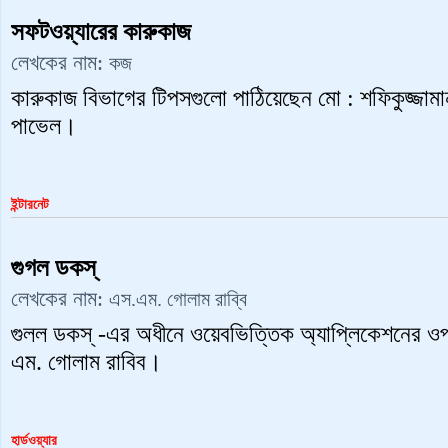
সফটওয়্যারের কারুকাজ
লেখকের নাম:
কজ
কারুকাজ বিভাগের টিপসগুলো পাঠিয়েছেন মো : শফিকুজ্জামান
পাভেল।
ইন্টারনেট
গুগল ডকস্
লেখকের নাম:
এস.এম. গোলাম রাব্বি
গুলল ডকস্ -এর অধীনে ওয়েবভিত্তিক অ্যাপ্লিকেশনের ও
এম. গোলাম রাবিব।
হার্ডওয়্যার