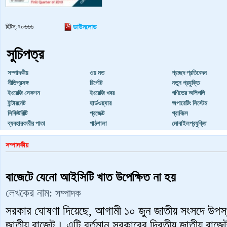
হিটস্:৭০৬৬৬
ডাউনলোড
সুচিপত্র
সম্পাদকীয়
৩য় মত
প্রচ্ছদ প্রতিবেদন
নীতিপ্রসঙ্গ
রির্পোট
নতুন প্রযুক্তি
ইংরেজি সেকশন
ইংরেজি খবর
গণিতের অলিগলি
ইন্টারনেট
হার্ডওয়্যার
অপারেটিং সিস্টেম
সিকিউরিটি
প্রজেক্ট
গ্রাফিক্স
ব্যবহারকারীর পাতা
পাঠশালা
মোবাইলপ্রযুক্তি
সম্পাদকীয়
বাজেটে যেনো আইসিটি খাত উপেক্ষিত না হয়
লেখকের নাম:
সম্পাদক
সরকার ঘোষণা দিয়েছে, আগামী ১০ জুন জাতীয় সংসদে উপস
জাতীয় বাজেট। এটি বর্তমান সরকারের দ্বিতীয় জাতীয় বাজ